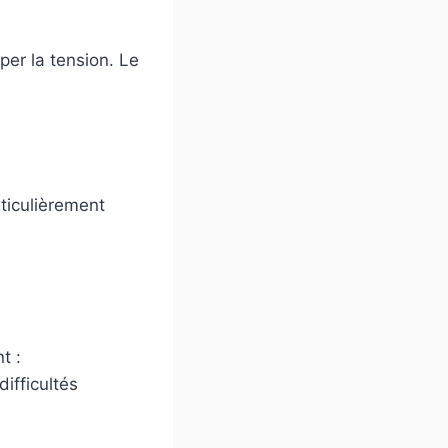
er la tension. Le
rticulièrement
t :
ifficultés