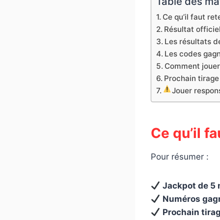
Table des ma
Ce qu’il faut ret
Résultat offici
Les résultats de
Les codes gagn
Comment jouer 
Prochain tirage
Jouer respons
Ce qu’il fa
Pour résumer :
Jackpot de 5 
Numéros gagna
Prochain tira