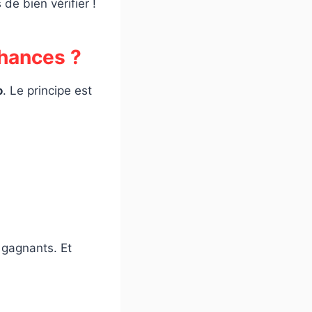
de bien vérifier !
hances ?
o
. Le principe est
 gagnants. Et