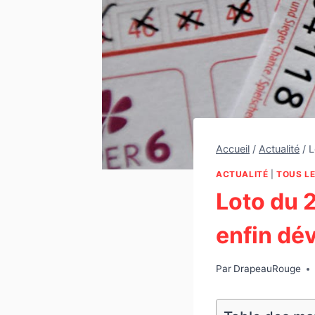
Accueil
/
Actualité
/
L
ACTUALITÉ
|
TOUS LE
Loto du 2
enfin dév
Par
DrapeauRouge