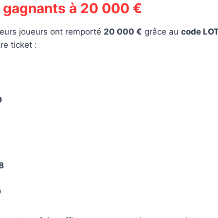
 gagnants à 20 000 €
sieurs joueurs ont remporté
20 000 €
grâce au
code LO
e ticket :
9
8
9