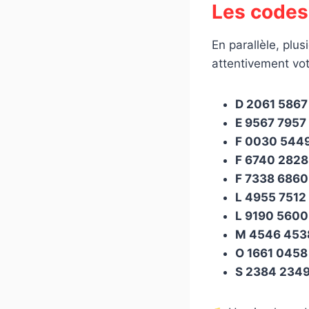
Les codes
En parallèle, plu
attentivement votr
D 2061 5867
E 9567 7957
F 0030 544
F 6740 2828
F 7338 6860
L 4955 7512
L 9190 5600
M 4546 453
O 1661 0458
S 2384 234