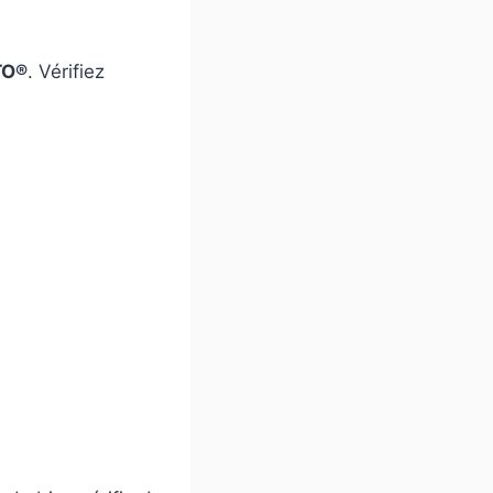
TO®
. Vérifiez