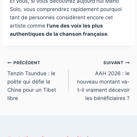
Et vous, si vous découvrez aujourd’hui Mano
Solo, vous comprendrez rapidement pourquoi
tant de personnes considèrent encore cet
artiste comme
l’une des voix les plus
authentiques de la chanson française
.
Navigation
PRÉCÉDENT
SUIVANT
Tenzin Tsundue : le
AAH 2026 : le
de
poète qui défie la
nouveau montant va-
l’article
Chine pour un Tibet
t-il vraiment décevoir
libre
les bénéficiaires ?