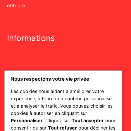
entoure.
Informations
Tous les articles
Qui Sommes-Nous ?
Plan du Site
Nous respectons votre vie privée
Contact
Les cookies nous aident à améliorer votre
Politique de Cookies
expérience, à fournir un contenu personnalisé
Politique de Confidentialité
et à analyser le trafic. Vous pouvez choisir les
Mentions Légales
cookies à autoriser en cliquant sur
Personnaliser
. Cliquez sur
Tout accepter
pour
consentir ou sur
Tout refuser
pour décliner les